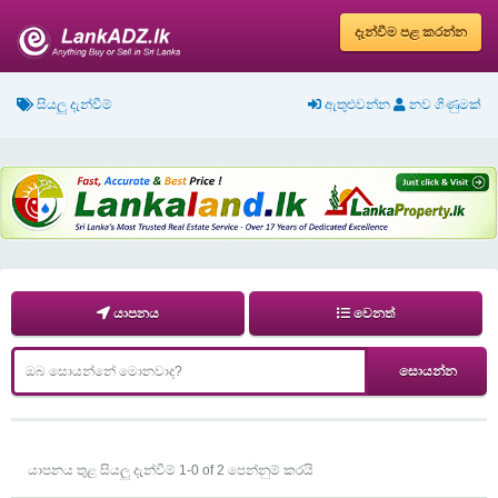
දැන්වීම පළ කරන්න
සියලු දැන්වීම්
ඇතුළුවන්න
නව ගිණුමක්
යාපනය
වෙනත්
යාපනය තුළ සියලු
දැන්වීම් 1-0 of 2 පෙන්නුම් කරයි