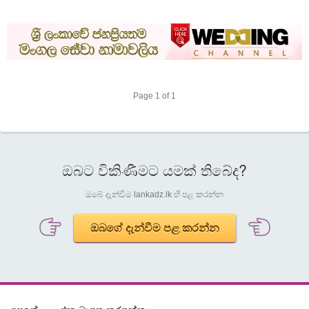
Page 1 of 1
ඔබට විකිණීමට යමක් තිබේද?
ඔබේ දැන්වීම lankadz.lk හි පළ කරන්න
ඔබගේ දැන්වීම පළ කරන්න