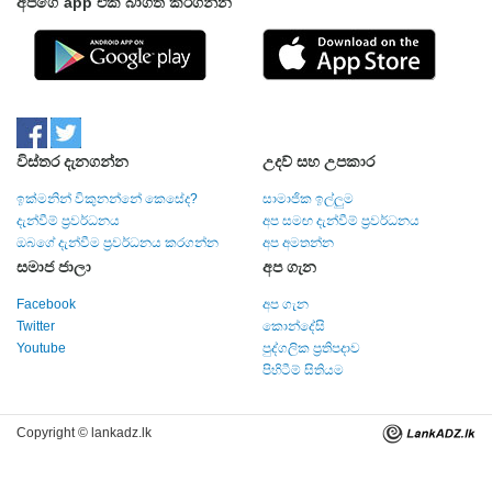
අපගේ app එක බාගත කරගන්න
විස්තර දැනගන්න
උදව් සහ උපකාර
ඉක්මනින් විකුනන්නේ කෙසේද?
සාමාජික ඉල්ලුම
දැන්වීම් ප්‍රවර්ධනය
අප සමඟ දැන්වීම් ප්‍රවර්ධනය
ඔබගේ දැන්වීම ප්‍රවර්ධනය කරගන්න
අප අමතන්න
සමාජ ජාලා
අප ගැන
Facebook
අප ගැන
Twitter
කොන්දේසි
Youtube
පුද්ගලික ප්‍රතිපදාව
පිහිටීම් සිතියම
Copyright © lankadz.lk